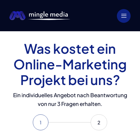
Zum
Inhalt
springen
Was kostet ein
Online-Marketing
Projekt bei uns?
Ein individuelles Angebot nach Beantwortung
von nur 3 Fragen erhalten.
1
2
Current
Step
Step
step:
1
2